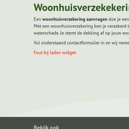
Woonhuisverzekekeri
Vergelijkingskaart
Een
woonhuisverzekering aanvragen
doe je een
Met een woonhuisverzekering ben je verzekerd te
Vergelijkingskaart hypotheek
waterschade. Je stemt de dekking af op jouw woni
Vergelijkingskaart risico's afdekken
Vul onderstaand contactformulier in en wij neme
Vergelijkingskaart vermogen
opbouwen
Fout bij laden widget.
Bekijk ook