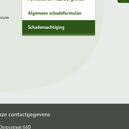
Algemeen schadeformulier
 jouw
Schademachtiging
nze contactgegevens
Dorpsstraat 66D