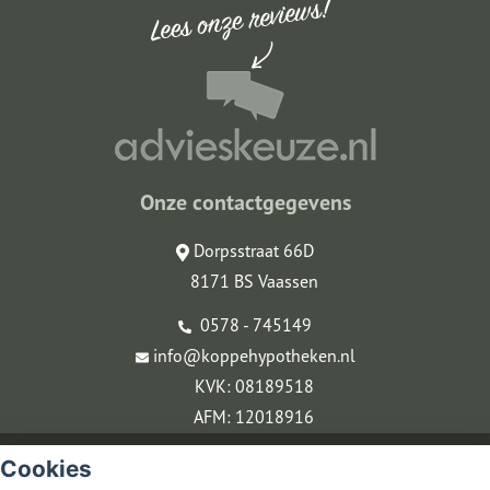
Onze contactgegevens
Dorpsstraat 66D
8171 BS Vaassen
0578 - 745149
info@koppehypotheken.nl
KVK: 08189518
AFM: 12018916
© Copyright
Assupport BV
2026
Cookies
Sitemap