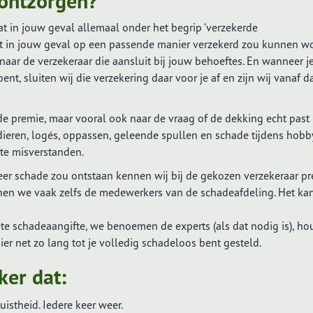
 ontzorgen?
t in jouw geval allemaal onder het begrip ‘verzekerde
at in jouw geval op een passende manier verzekerd zou kunnen w
ar de verzekeraar die aansluit bij jouw behoeftes. En wanneer je
, sluiten wij die verzekering daar voor je af en zijn wij vanaf d
de premie, maar vooral ook naar de vraag of de dekking echt past 
isdieren, logés, oppassen, geleende spullen en schade tijdens hobb
ste misverstanden.
er schade zou ontstaan kennen wij bij de gekozen verzekeraar pr
nen we vaak zelfs de medewerkers van de schadeafdeling. Het ka
te schadeaangifte, we benoemen de experts (als dat nodig is), h
er net zo lang tot je volledig schadeloos bent gesteld.
ker dat:
istheid. Iedere keer weer.