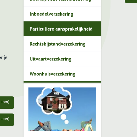
Inboedelverzekering
Particuliere aansprakelijkheid
Rechtsbijstandverzekering
r je
Uitvaartverzekering
Woonhuisverzekering
 meer]
 meer]