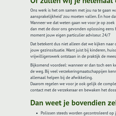
Of zullen wij je helemaal
Ons werk is het om samen met jou na te gaan wa
aansprakelijkheid’ zou moeten vallen. En hoe d
Wanneer we dat weten gaan we voor je op zoek na
dan met de door ons gevonden oplossing eens bent
moment jouw eigen particulier adviseur. 24/7
Dat betekent dus niet alleen dat we kijken naar 
jouw gezinssituatie. Want juist bij kinderen, hu
vrijwilligerswerk ontstaan in de praktijk de mee
Bijkomend voordeel: wanneer er dan toch een ke
de weg. Bij veel verzekeringmaatschappijen ken
allemaal helpen bij de afwikkeling.
Daarom regelen we voor je ook gelijk de comple
contact met de verzekeraar en bewaken het dossi
Dan weet je bovendien ze
Polissen steeds worden gecontroleerd op ju