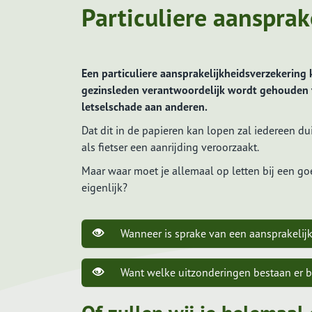
Particuliere aansprak
Vergelijkingskaart
Vergelijkingskaart hypotheek
Een particuliere aansprakelijkheidsverzekering 
gezinsleden verantwoordelijk wordt gehouden 
Vergelijkingskaart risico's afdekken
letselschade aan anderen.
Vergelijkingskaart vermogen
opbouwen
Dat dit in de papieren kan lopen zal iedereen du
als fietser een aanrijding veroorzaakt.
Maar waar moet je allemaal op letten bij een go
eigenlijk?
Wanneer is sprake van een aansprakelij
Want welke uitzonderingen bestaan er b