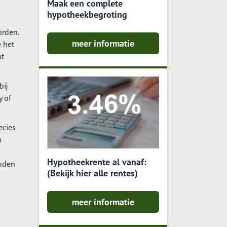
Maak een complete
hypotheekbegroting
orden.
meer informatie
 het
at
bij
y of
ecies
n
Hypotheekrente al vanaf:
ouden
(Bekijk hier alle rentes)
meer informatie