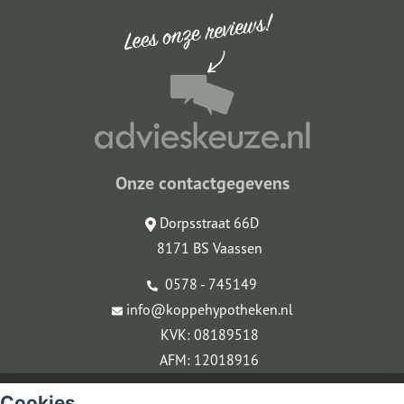
Onze contactgegevens
Dorpsstraat 66D
8171 BS Vaassen
0578 - 745149
info@koppehypotheken.nl
KVK: 08189518
AFM: 12018916
© Copyright
Assupport BV
2026
Cookies