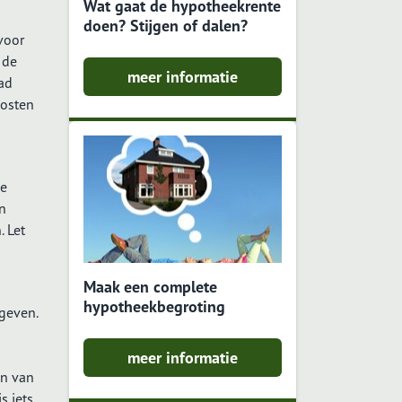
Wat gaat de hypotheekrente
doen? Stijgen of dalen?
voor
 de
meer informatie
ad
kosten
de
n
. Let
Maak een complete
hypotheekbegroting
 geven.
meer informatie
en van
s iets