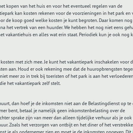
 het kopen van het huis en voor het eventueel regelen van de
ntiepark kan kosten rekenen voor de voorzieningen in het park en 
oor de koop goed welke kosten je kunt begroten. Daar komen nog
 na het vertrek van een huurder. We hebben het nog niet eens geh
t vakantiehuis en alles wat erin staat. Periodiek kun je ook nog 
kosten met zich mee. Je kunt het vakantiepark inschakelen voor 
kosten aan. Houd er ook rekening mee dat de huuropbrengsten tege
et meer zo in trek bij toeristen of het park is aan het verloederen
 het vakantiepark zelf stelt.
rhuurt, dan hoef je de inkomsten niet aan de Belastingdienst op te
mer bent, betaal je namelijk geen inkomstenbelasting over de
hter sprake zijn van meer dan alleen tijdelijke verhuur als je ook
r. Zoals het verzorgen van ontbijt en het diner of het verstrekk
t je als ondernemer zien en moet je de inkomsten opgeven. Dit i