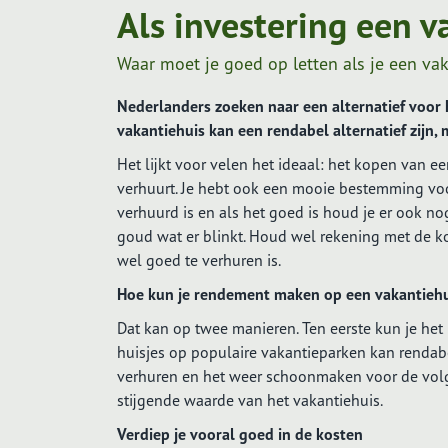
Als investering een 
Vergelijkingskaart
Waar moet je goed op letten als je een vak
Vergelijkingskaart hypotheek
Nederlanders zoeken naar een alternatief voor 
Vergelijkingskaart risico's afdekken
vakantiehuis kan een rendabel alternatief zijn, 
Vergelijkingskaart vermogen
Het lijkt voor velen het ideaal: het kopen van e
opbouwen
verhuurt. Je hebt ook een mooie bestemming voo
verhuurd is en als het goed is houd je er ook nog
goud wat er blinkt. Houd wel rekening met de ko
wel goed te verhuren is.
Hoe kun je rendement maken op een vakantiehu
Dat kan op twee manieren. Ten eerste kun je het
huisjes op populaire vakantieparken kan rendabe
verhuren en het weer schoonmaken voor de vol
stijgende waarde van het vakantiehuis.
Verdiep je vooral goed in de kosten