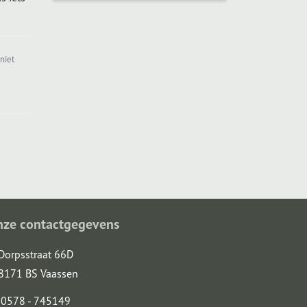
niet
nze contactgegevens
Dorpsstraat 66D
8171 BS Vaassen
0578 - 745149