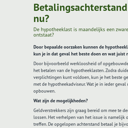
Betalingsachterstand
nu?
Vergelijkingskaart
De hypotheeklast is maandelijks een zware 
Vergelijkingskaart hypotheek
ontstaat?
Vergelijkingskaart risico's afdekken
Vergelijkingskaart vermogen
Door bepaalde oorzaken kunnen de hypotheekl
opbouwen
kun je in dat geval het beste doen en wat juist 
Door bijvoorbeeld werkloosheid of opgebouwde
het betalen van de hypotheeklasten. Zodra duideli
verplichtingen kunt voldoen, kun je het beste ge
met de hypotheekadviseur. Wat je in ieder geval
opbouwen.
Wat zijn de mogelijkheden?
Geldverstrekkers zijn graag bereid om mee te 
lossen. Het verhelpen van het issue is namelijk 
treffen. De opgelopen achterstand betaal je bij