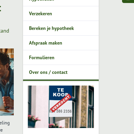
t
Verzekeren
Bereken je hypotheek
stand
Afspraak maken
Formulieren
Over ons / contact
eling
re