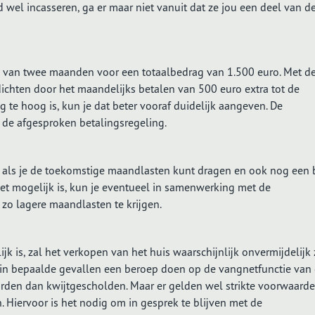
 wel incasseren, ga er maar niet vanuit dat ze jou een deel van d
n van twee maanden voor een totaalbedrag van 1.500 euro. Met d
dichten door het maandelijks betalen van 500 euro extra tot de
g te hoog is, kun je dat beter vooraf duidelijk aangeven. De
 de afgesproken betalingsregeling.
k als je de toekomstige maandlasten kunt dragen en ook nog een
iet mogelijk is, kun je eventueel in samenwerking met de
o lagere maandlasten te krijgen.
k is, zal het verkopen van het huis waarschijnlijk onvermijdelijk z
n bepaalde gevallen een beroep doen op de vangnetfunctie van
orden dan kwijtgescholden. Maar er gelden wel strikte voorwaard
Hiervoor is het nodig om in gesprek te blijven met de