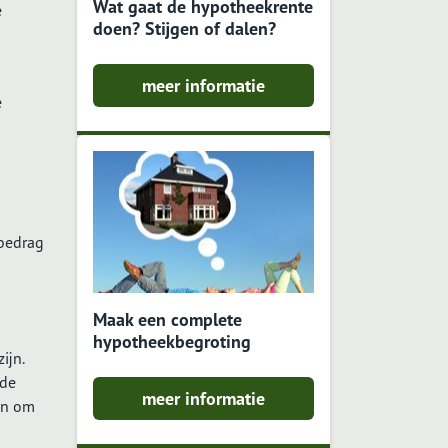
Wat gaat de hypotheekrente
e
doen? Stijgen of dalen?
meer informatie
e
 bedrag
Maak een complete
hypotheekbegroting
ijn.
 de
meer informatie
en om