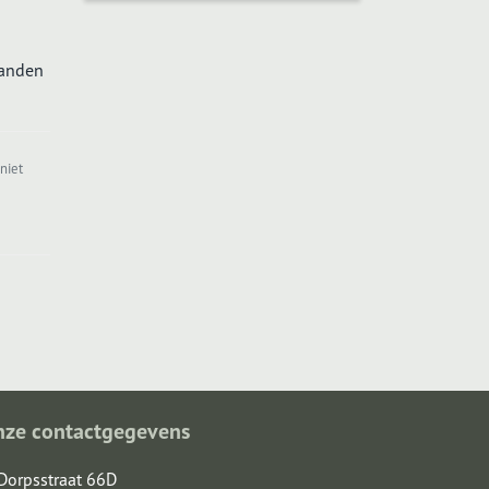
tanden
niet
nze contactgegevens
Dorpsstraat 66D